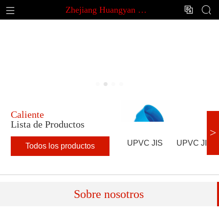
Zhejiang Huangyan Minghua Plastic Pipe Fitting Co.,Ltd.



Zhejiang Huangyan Minghua Plastic Pipe Fitting Co.,Ltd.
Caliente
Lista de Productos
>
UPVC JIS
UPVC JIS
Todos los productos
K-6739
K-6743
Codo de
Presión
Sobre nosotros
drenaje 45
Codo