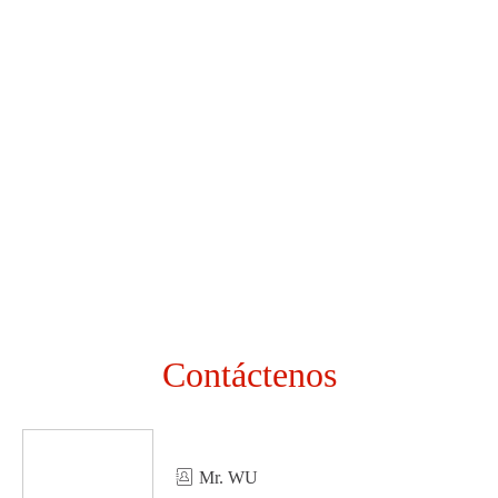
Perfil de Minghua
2022-06-22 16:20:33
La empresa tiene el derecho de importación y exportación de
comercio exterior, los productos se venden bien en los mercados
nacionales y extranjeros, con una mayor visibilidad y reputación, la
Contáctenos
reputac

Mr. WU