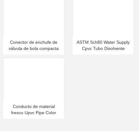
de Zhejiang , y elegido para ser un producto de seguimiento de
calidad por el centro de pruebas de plástico estatal durante los
cuatro años consecutivos. Además, obtuvimos la certificación del
sistema de calidad ISO9002 en 2001. Los distribuidores y clientes
de todos los círculos, tanto nuevos como antiguos, son bienvenidos
Conector de enchufe de
ASTM Sch80 Water Supply
para visitar.
válvula de bola compacta
Cpvc Tubo Disolvente
UPVC
Conducto de material
fresco Upvc Pipe Color
blanco