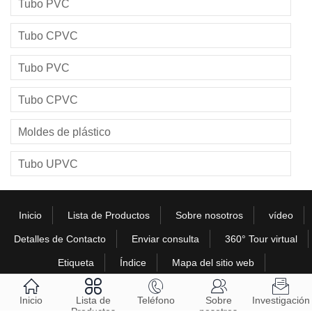
Tubo PVC
Tubo CPVC
Tubo PVC
Tubo CPVC
Moldes de plástico
Tubo UPVC
Inicio
Lista de Productos
Sobre nosotros
vídeo
Detalles de Contacto
Enviar consulta
360° Tour virtual
Etiqueta
Índice
Mapa del sitio web





Copyright © 2022 Zhejiang Huangyan Minghua Plastic Pipe Fitting Co.,Ltd.
Inicio
Lista de
Teléfono
Sobre
Investigación
Política de privacidad
Todos los derechos reservados..
Apoyo
Productos
nosotros