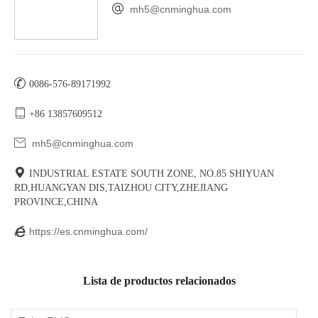

mh5@cnminghua.com

0086-576-89171992

+86 13857609512

mh5@cnminghua.com

INDUSTRIAL ESTATE SOUTH ZONE, NO.85 SHIYUAN
RD,HUANGYAN DIS,TAIZHOU CITY,ZHEJIANG
PROVINCE,CHINA

https://es.cnminghua.com/
Lista de productos relacionados